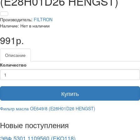
(E28H01D26 HENGST)
Производитель:
FILTRON
Наличие: Нет в наличии
991р.
Описание
Количество
Купить
Фильтр масла OE649/8 (E28H01D26 HENGST)
Новые поступления
ЭВФ.5301.1109560 (EKO118)