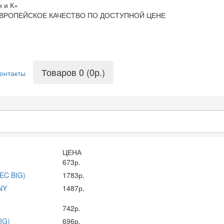
 и К»
ВРОПЕЙСКОЕ КАЧЕСТВО ПО ДОСТУПНОЙ ЦЕНЕ
Товаров 0 (0р.)
онтакты
ЦЕНА
673р.
EC BIG)
1783р.
NY
1487р.
742р.
IG)
696р.