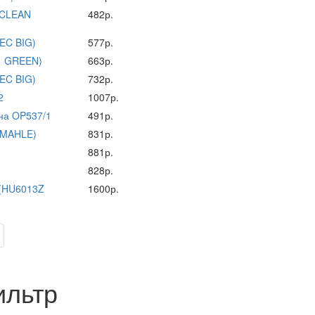
 CLEAN
482р.
EC BIG)
577р.
1 GREEN)
663р.
EC BIG)
732р.
2
1007р.
на OP537/1
491р.
 MAHLE)
831р.
881р.
828р.
 (HU6013Z
1600р.
ильтр