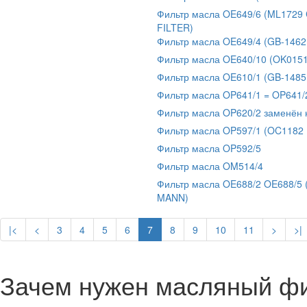
Фильтр масла OE649/6 (ML1729
FILTER)
Фильтр масла OE649/4 (GB-1462
Фильтр масла OE640/10 (OK015
Фильтр масла OE610/1 (GB-1485
Фильтр масла OP641/1 = OP641/
Фильтр масла OP620/2 заменён 
Фильтр масла OP597/1 (OC1182
Фильтр масла OP592/5
Фильтр масла OM514/4
Фильтр масла OE688/2 OE688/5
MANN)
|<
<
3
4
5
6
7
8
9
10
11
>
>|
Зачем нужен масляный ф